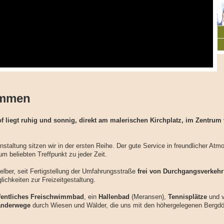
ommen
f liegt ruhig und sonnig, direkt am malerischen Kirchplatz, im Zentrum
nstaltung sitzen wir in der ersten Reihe. Der gute Service in freundlicher Atm
m beliebten Treffpunkt zu jeder Zeit.
elber, seit Fertigstellung der Umfahrungsstraße
frei von Durchgangsverkehr
glichkeiten zur Freizeitgestaltung.
fentliches Freischwimmbad
, ein
Hallenbad
(Meransen),
Tennisplätze
und v
nderwege
durch Wiesen und Wälder, die uns mit den höhergelegenen Bergdö