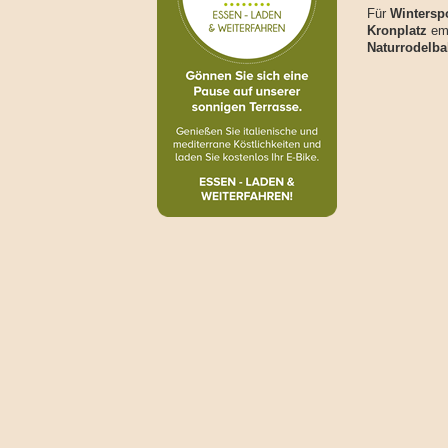
Für
Winterspo
Kronplatz
emp
Naturrodelb