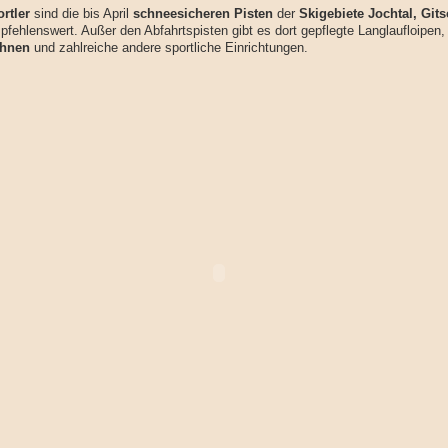
rtler
sind die bis April
schneesicheren Pisten
der
Skigebiete Jochtal, Git
fehlenswert. Außer den Abfahrtspisten gibt es dort gepflegte Langlaufloipen,
ahnen
und zahlreiche andere sportliche Einrichtungen.