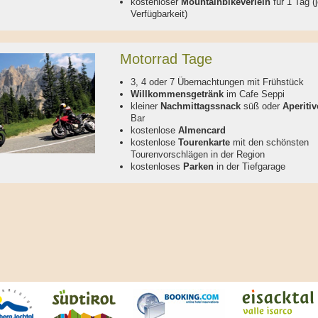
kostenloser
Mountainbikeverleih
für 1 Tag (
Verfügbarkeit)
Motorrad Tage
3, 4 oder 7 Übernachtungen mit Frühstück
Willkommensgetränk
im Cafe Seppi
kleiner
Nachmittagssnack
süß oder
Aperitiv
Bar
kostenlose
Almencard
kostenlose
Tourenkarte
mit den schönsten
Tourenvorschlägen in der Region
kostenloses
Parken
in der Tiefgarage