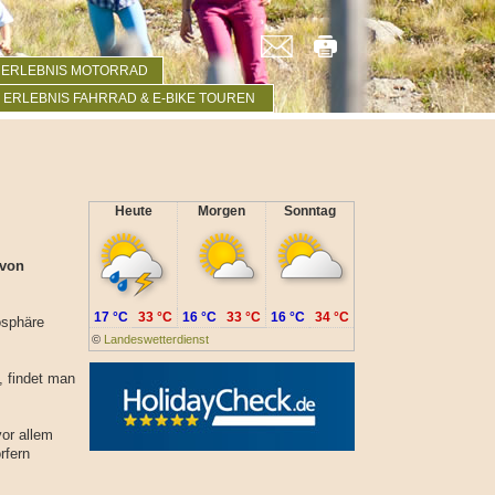
ERLEBNIS MOTORRAD
ERLEBNIS FAHRRAD & E-BIKE TOUREN
Heute
Morgen
Sonntag
 von
17 °C
33 °C
16 °C
33 °C
16 °C
34 °C
osphäre
©
Landeswetterdienst
, findet man
or allem
rfern